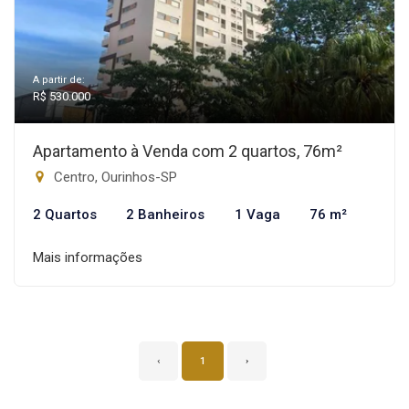
A partir de:
R$ 530.000
Apartamento à Venda com 2 quartos, 76m²
Centro, Ourinhos-SP
2 Quartos
2 Banheiros
1 Vaga
76 m²
Mais informações
‹
1
›