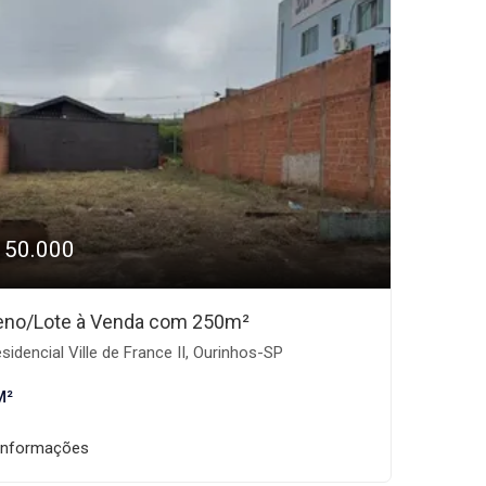
150.000
eno/Lote à Venda com 250m²
sidencial Ville de France II, Ourinhos-SP
M²
informações