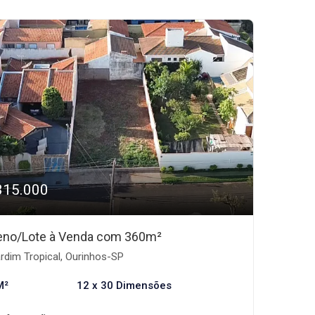
315.000
eno/Lote à Venda com 360m²
rdim Tropical, Ourinhos-SP
M²
12 x 30 Dimensões