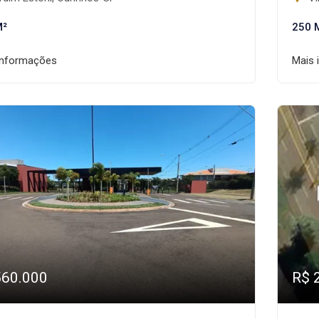
M²
250 
informações
Mais 
560.000
R$ 