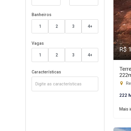
Banheiros
1
2
3
4+
Vagas
R$ 
1
2
3
4+
Terr
Características
222
Res
222 
Mais 