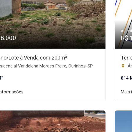
A parti
98.000
R$ 
eno/Lote à Venda com 200m²
Terr
idencial Vandelena Moraes Freire, Ourinhos-SP
Ár
M²
814 
informações
Mais 