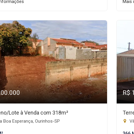
informações
Mais 
200.000
R$ 
eno/Lote à Venda com 318m²
Terr
la Boa Esperança, Ourinhos-SP
Vi
M²
366 