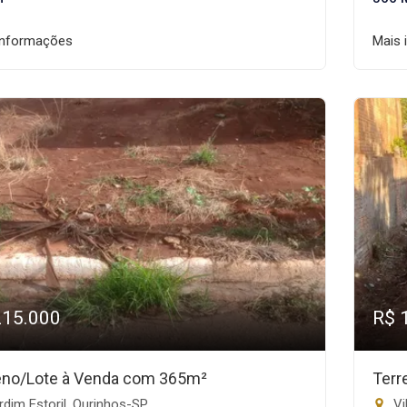
informações
Mais 
215.000
R$ 
eno/Lote à Venda com 365m²
Terr
dim Estoril, Ourinhos-SP
Vi