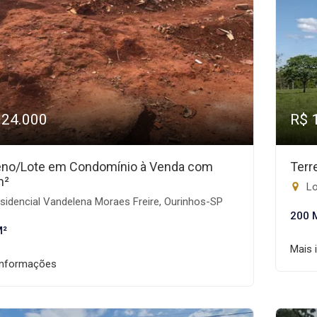
124.000
R$ 
eno/Lote em Condomínio à Venda com
Terr
m²
Lo
idencial Vandelena Moraes Freire, Ourinhos-SP
200 
M²
Mais 
informações