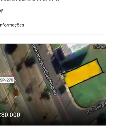
M²
informações
280.000