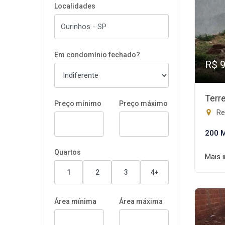
Localidades
Em condomínio fechado?
R$ 
Terr
Preço mínimo
Preço máximo
Res
200 
Quartos
Mais 
1
2
3
4+
Área mínima
Área máxima