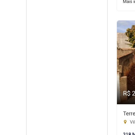
Mais 
R$ 
Terr
Vi
318 