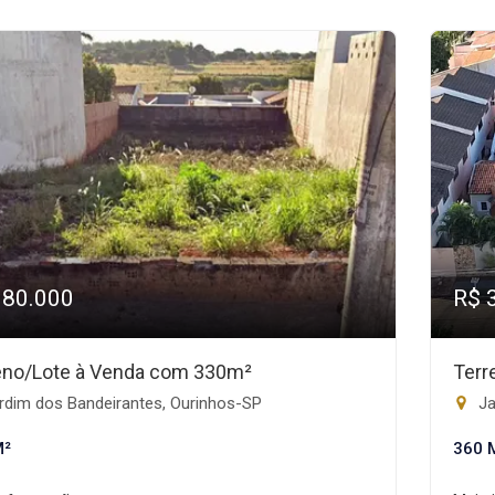
180.000
R$ 
eno/Lote à Venda com 330m²
Terr
rdim dos Bandeirantes, Ourinhos-SP
Ja
M²
360 