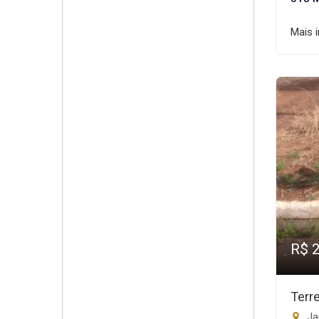
Mais 
R$ 
Terr
Jar