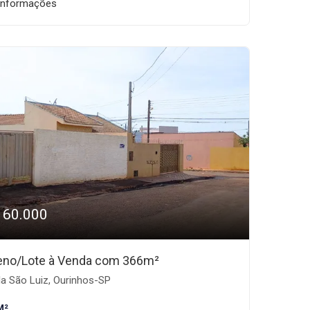
informações
160.000
eno/Lote à Venda com 366m²
la São Luiz, Ourinhos-SP
M²