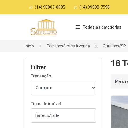
(14) 99803-8935
(14) 99898-7590
Página inicial
Todas as categorias
Início
Terrenos/Lotes à venda
Ourinhos/SP
18 T
Filtrar
Transação
Ordenar
Tipos de imóvel