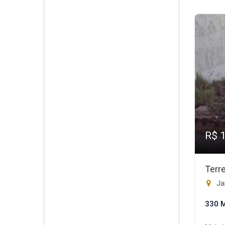
R$ 
Terr
Ja
330 