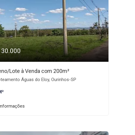
130.000
eno/Lote à Venda com 200m²
teamento Águas do Eloy, Ourinhos-SP
M²
informações