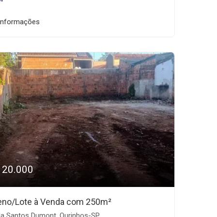
informações
120.000
eno/Lote à Venda com 250m²
la Santos Dumont, Ourinhos-SP