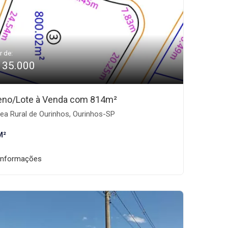
r de:
135.000
eno/Lote à Venda com 814m²
ea Rural de Ourinhos, Ourinhos-SP
M²
informações