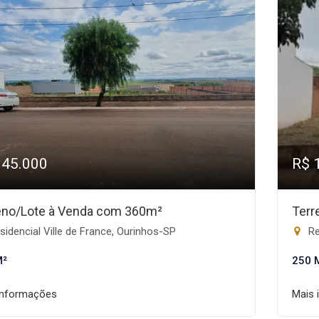
145.000
R$ 
eno/Lote à Venda com 360m²
Terr
idencial Ville de France, Ourinhos-SP
Re
M²
250 
informações
Mais 