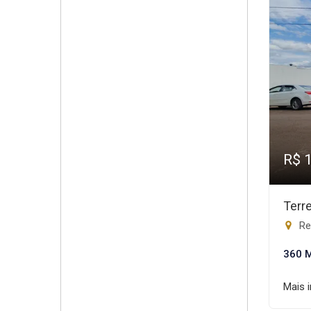
R$ 
Terr
Res
360 
Mais 