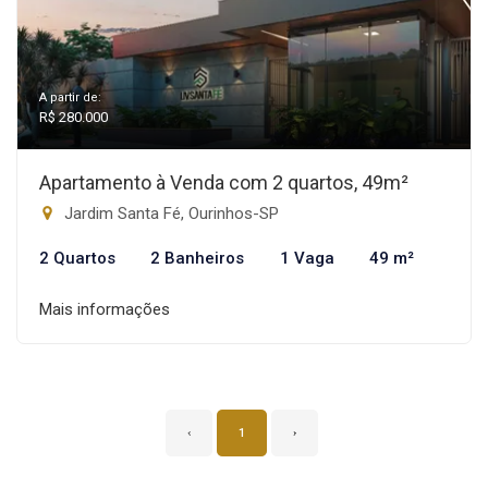
A partir de:
R$ 280.000
Apartamento à Venda com 2 quartos, 49m²
Jardim Santa Fé, Ourinhos-SP
2 Quartos
2 Banheiros
1 Vaga
49 m²
Mais informações
‹
1
›