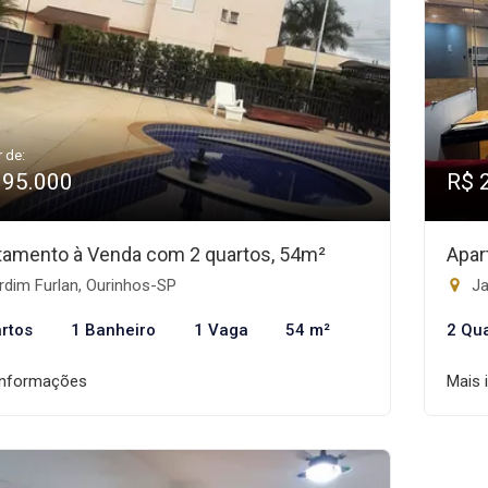
r de:
195.000
R$ 
tamento à Venda com 2 quartos, 54m²
Apar
rdim Furlan, Ourinhos-SP
Ja
rtos
1 Banheiro
1 Vaga
54 m²
2 Qu
informações
Mais 