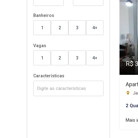
Banheiros
1
2
3
4+
Vagas
1
2
3
4+
R$ 
Características
Apar
Ja
2 Qua
Mais 