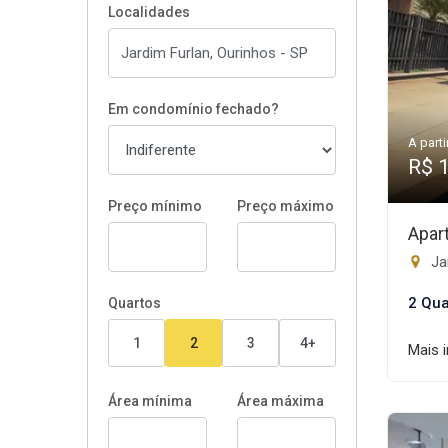
Localidades
Em condomínio fechado?
A parti
R$ 
Preço mínimo
Preço máximo
Apar
Ja
2 Qua
Quartos
1
2
3
4+
Mais 
Área mínima
Área máxima