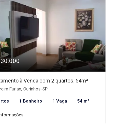
330.000
tamento à Venda com 2 quartos, 54m²
rdim Furlan, Ourinhos-SP
rtos
1 Banheiro
1 Vaga
54 m²
informações