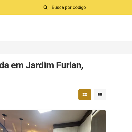
da em Jardim Furlan,
Mostrar resultados em 
Mostrar resultad