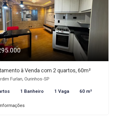
295.000
tamento à Venda com 2 quartos, 60m²
rdim Furlan, Ourinhos-SP
artos
1 Banheiro
1 Vaga
60 m²
informações