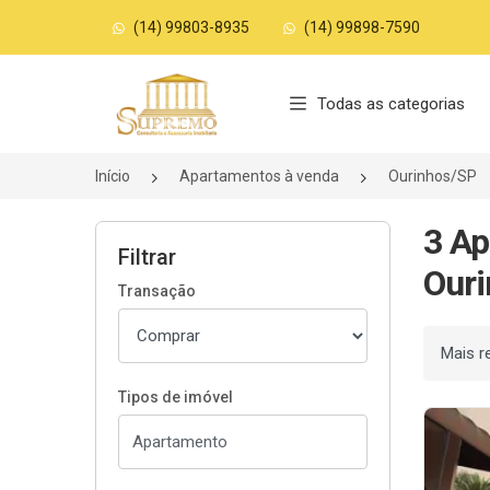
(14) 99803-8935
(14) 99898-7590
Página inicial
Todas as categorias
Início
Apartamentos à venda
Ourinhos/SP
3 Ap
Filtrar
Ouri
Transação
Ordenar
Tipos de imóvel