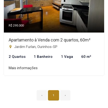
R$ 295.000
Apartamento à Venda com 2 quartos, 60m²
Jardim Furlan, Ourinhos-SP
2 Quartos
1 Banheiro
1 Vaga
60 m²
Mais informações
‹
1
›