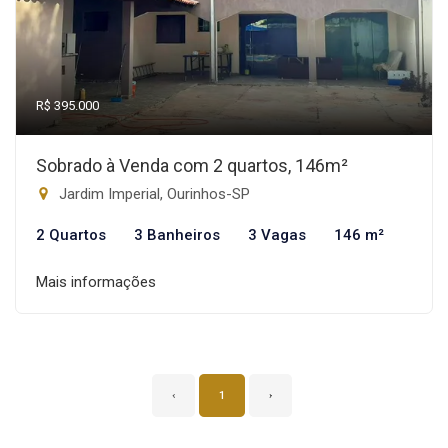
R$ 395.000
Sobrado à Venda com 2 quartos, 146m²
Jardim Imperial, Ourinhos-SP
2 Quartos
3 Banheiros
3 Vagas
146 m²
Mais informações
‹
1
›