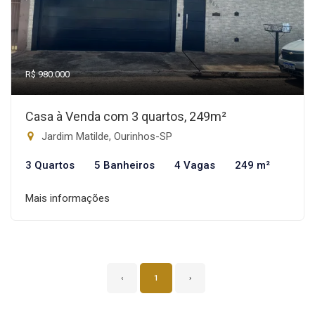
R$ 980.000
Casa à Venda com 3 quartos, 249m²
Jardim Matilde, Ourinhos-SP
3 Quartos
5 Banheiros
4 Vagas
249 m²
Mais informações
‹
1
›