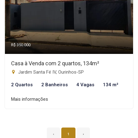
R$ 350.000
Casa à Venda com 2 quartos, 134m²
Jardim Santa Fé IV, Ourinhos-SP
2 Quartos
2 Banheiros
4 Vagas
134 m²
Mais informações
‹
1
›