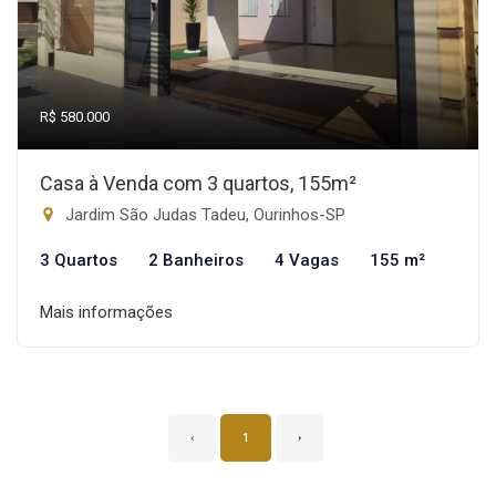
R$ 580.000
Casa à Venda com 3 quartos, 155m²
Jardim São Judas Tadeu, Ourinhos-SP
3 Quartos
2 Banheiros
4 Vagas
155 m²
Mais informações
‹
1
›