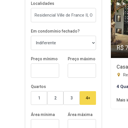
Localidades
Em condomínio fechado?
R$ 
Preço mínimo
Preço máximo
Casa
Res
4 Qua
Quartos
1
2
3
4+
Mais 
Área mínima
Área máxima