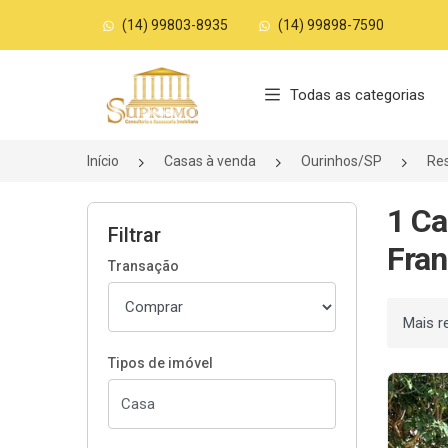
(14) 99803-8935
(14) 99898-7590
Página inicial
Todas as categorias
Início
Casas à venda
Ourinhos/SP
Res
1 Ca
Filtrar
Fran
Transação
Ordenar
Tipos de imóvel