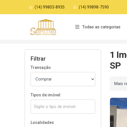
(14) 99803-8935
(14) 99898-7590
Página inicial
Todas as categorias
Início
Imóveis à venda
Ourinhos/SP
J
1 Im
Filtrar
SP
Transação
Ordenar
Tipos de imóvel
Localidades