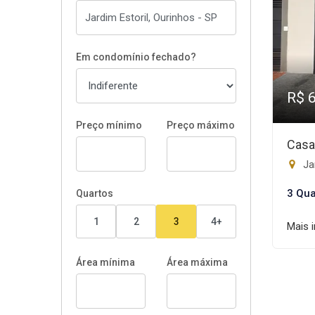
Em condomínio fechado?
R$ 
Preço mínimo
Preço máximo
Casa
Jar
3 Qua
Quartos
1
2
3
4+
Mais 
Área mínima
Área máxima