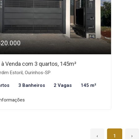
620.000
 à Venda com 3 quartos, 145m²
dim Estoril, Ourinhos-SP
rtos
3 Banheiros
2 Vagas
145 m²
informações
‹
1
›