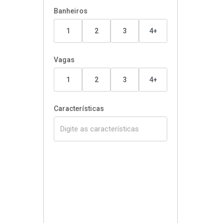
Banheiros
1
2
3
4+
Vagas
1
2
3
4+
Características