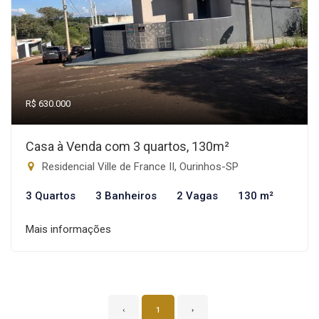
R$ 630.000
Casa à Venda com 3 quartos, 130m²
Residencial Ville de France II, Ourinhos-SP
3 Quartos
3 Banheiros
2 Vagas
130 m²
Mais informações
‹
1
›