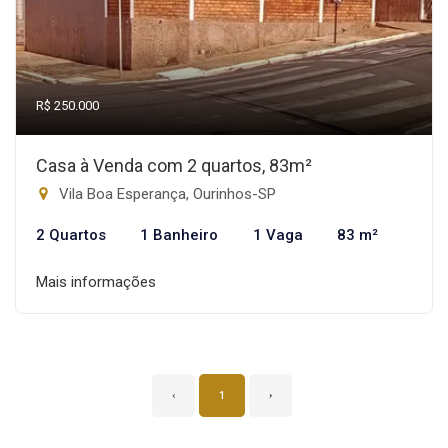
R$ 250.000
Casa à Venda com 2 quartos, 83m²
Vila Boa Esperança, Ourinhos-SP
2 Quartos
1 Banheiro
1 Vaga
83 m²
Mais informações
‹
1
›