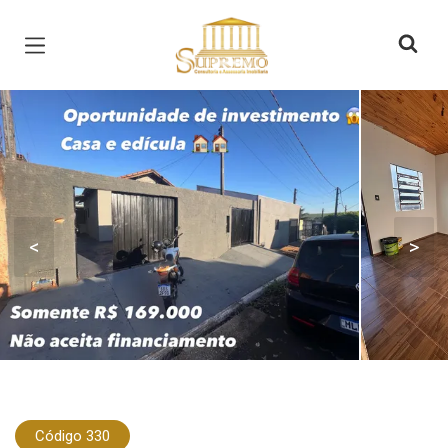
Página inicial
<
>
Código 330