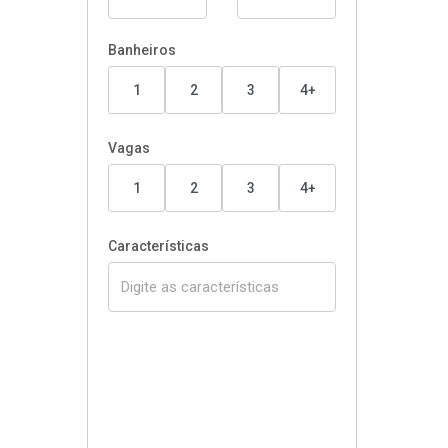
Banheiros
1
2
3
4+
Vagas
1
2
3
4+
Características