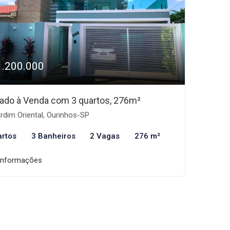
1.200.000
ado à Venda com 3 quartos, 276m²
rdim Oriental, Ourinhos-SP
artos
3 Banheiros
2 Vagas
276 m²
informações