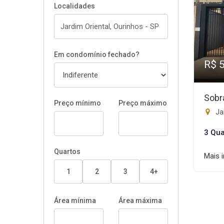
Localidades
Em condomínio fechado?
R$ 
Sobr
Preço mínimo
Preço máximo
Jar
3 Qua
Quartos
Mais 
1
2
3
4+
Área mínima
Área máxima