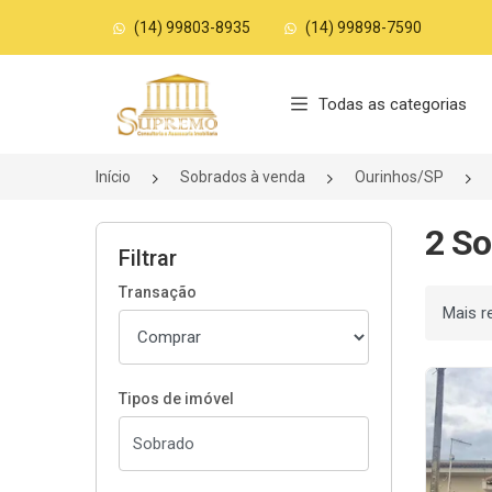
(14) 99803-8935
(14) 99898-7590
Página inicial
Todas as categorias
Início
Sobrados à venda
Ourinhos/SP
2 So
Filtrar
Transação
Ordenar
Tipos de imóvel