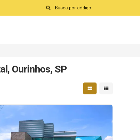
al, Ourinhos, SP
Mostrar resultados em 
Mostrar resultad