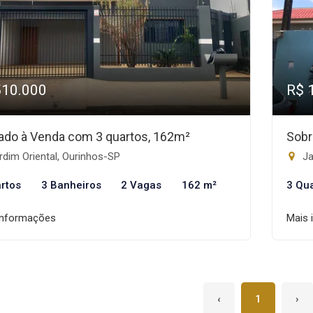
510.000
R$ 
ado à Venda com 3 quartos, 162m²
Sobr
dim Oriental, Ourinhos-SP
Ja
rtos
3 Banheiros
2 Vagas
162 m²
3 Qu
informações
Mais 
‹
1
›